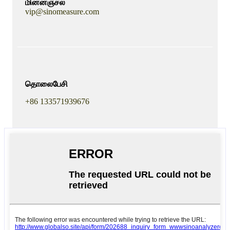
மின்னஞ்சல்
vip@sinomeasure.com
தொலைபேசி
+86 133571939676