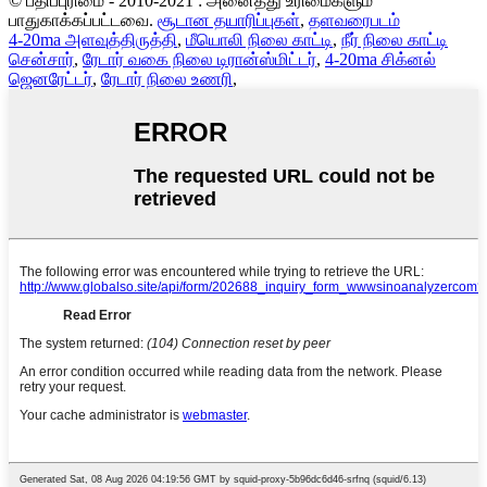
© பதிப்புரிமை - 2010-2021 : அனைத்து உரிமைகளும்
பாதுகாக்கப்பட்டவை.
சூடான தயாரிப்புகள்
,
தளவரைபடம்
4-20ma அளவுத்திருத்தி
,
மீயொலி நிலை காட்டி
,
நீர் நிலை காட்டி
சென்சார்
,
ரேடார் வகை நிலை டிரான்ஸ்மிட்டர்
,
4-20ma சிக்னல்
ஜெனரேட்டர்
,
ரேடார் நிலை உணரி
,