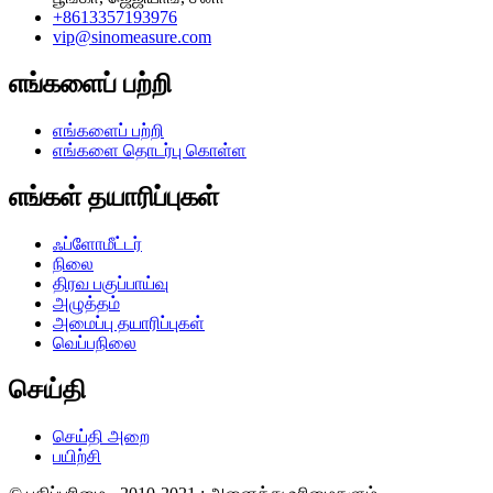
+8613357193976
vip@sinomeasure.com
எங்களைப் பற்றி
எங்களைப் பற்றி
எங்களை தொடர்பு கொள்ள
எங்கள் தயாரிப்புகள்
ஃப்ளோமீட்டர்
நிலை
திரவ பகுப்பாய்வு
அழுத்தம்
அமைப்பு தயாரிப்புகள்
வெப்பநிலை
செய்தி
செய்தி அறை
பயிற்சி