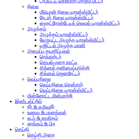
டர்பிடிட்டி சென்சார் மற்றும் மீட்டர்
நிலை
மீயொலி நிலை டிரான்ஸ்மிட்டர்
ரேடார் நிலை டிரான்ஸ்மிட்டர்
ஹைட்ரோஸ்டேடிக் லெவல் டிரான்ஸ்மிட்டர்
அழுத்தம்
அழுத்தம் டிரான்ஸ்மிட்டர்
வேறுபட்ட அழுத்த டிரான்ஸ்மிட்டர்
டிஜிட்டல் அழுத்த மானி
அமைப்பு தயாரிப்புகள்
ரெக்கார்டர்
செயல்முறை காட்டி
சிக்னல் தனிமைப்படுத்தி
சிக்னல் ஜெனரேட்டர்
வெப்பநிலை
வெப்பநிலை சென்சார்
வெப்பநிலை டிரான்ஸ்மிட்டர்
மின்னோட்ட மின்மாற்றி
இண்டஸ்ட்ரீஸ்
நீர் & கழிவுநீர்
உணவு & பானங்கள்
கூழ் & காகிதம்
சுரங்கம் & பிற
செய்தி
செய்தி அறை