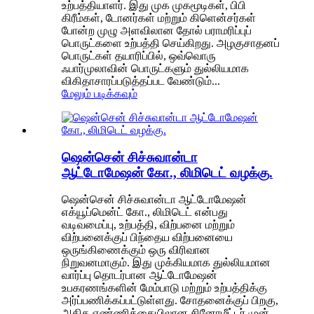
உற்பத்தியாளர். இது முக முகமூடிகள், பிபி
கிரீம்கள், டோனர்கள் மற்றும் கிளென்சர்கள்
போன்ற முழு அளவிலான தோல் பராமரிப்புப்
பொருட்களை உற்பத்தி செய்கிறது. அழகுசாதனப்
பொருட்கள் தயாரிப்பில், ஒவ்வொரு
ஃபார்முலாவின் பொருட்களும் துல்லியமாக
விகிதாசாரப்படுத்தப்பட வேண்டும்...
மேலும் படிக்கவும்
ஷென்சென் சிச்சுவான்டா
ஆட்டோமேஷன் கோ., லிமிடெட் வழக்கு.
ஷென்சென் சிச்சுவான்டா ஆட்டோமேஷன்
எக்யூப்மென்ட் கோ., லிமிடெட் என்பது
வடிவமைப்பு, உற்பத்தி, விற்பனை மற்றும்
விற்பனைக்குப் பிந்தைய விற்பனையை
ஒருங்கிணைக்கும் ஒரு விரிவான
நிறுவனமாகும். இது முக்கியமாக துல்லியமான
வார்ப்பு தொடர்பான ஆட்டோமேஷன்
உபகரணங்களின் மேம்பாடு மற்றும் உற்பத்திக்கு
அர்ப்பணிக்கப்பட்டுள்ளது. சோதனைக்குப் பிறகு,
அதிக எண்ணிக்கையிலான சினோமீட்டர் முன்...