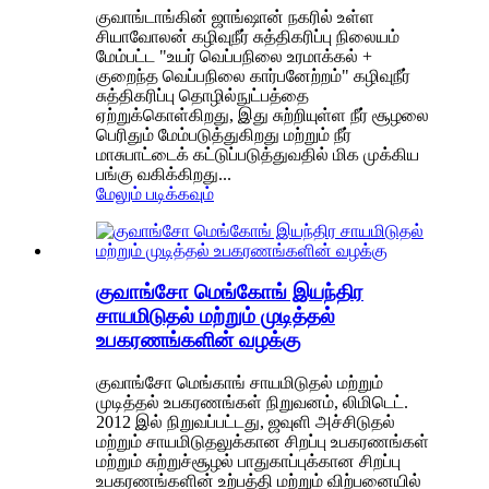
குவாங்டாங்கின் ஜாங்ஷான் நகரில் உள்ள
சியாவோலன் கழிவுநீர் சுத்திகரிப்பு நிலையம்
மேம்பட்ட "உயர் வெப்பநிலை உரமாக்கல் +
குறைந்த வெப்பநிலை கார்பனேற்றம்" கழிவுநீர்
சுத்திகரிப்பு தொழில்நுட்பத்தை
ஏற்றுக்கொள்கிறது, இது சுற்றியுள்ள நீர் சூழலை
பெரிதும் மேம்படுத்துகிறது மற்றும் நீர்
மாசுபாட்டைக் கட்டுப்படுத்துவதில் மிக முக்கிய
பங்கு வகிக்கிறது...
மேலும் படிக்கவும்
குவாங்சோ மெங்கோங் இயந்திர
சாயமிடுதல் மற்றும் முடித்தல்
உபகரணங்களின் வழக்கு
குவாங்சோ மெங்காங் சாயமிடுதல் மற்றும்
முடித்தல் உபகரணங்கள் நிறுவனம், லிமிடெட்.
2012 இல் நிறுவப்பட்டது, ஜவுளி அச்சிடுதல்
மற்றும் சாயமிடுதலுக்கான சிறப்பு உபகரணங்கள்
மற்றும் சுற்றுச்சூழல் பாதுகாப்புக்கான சிறப்பு
உபகரணங்களின் உற்பத்தி மற்றும் விற்பனையில்