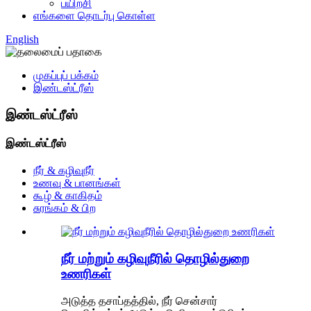
பயிற்சி
எங்களை தொடர்பு கொள்ள
English
முகப்புப் பக்கம்
இண்டஸ்ட்ரீஸ்
இண்டஸ்ட்ரீஸ்
இண்டஸ்ட்ரீஸ்
நீர் & கழிவுநீர்
உணவு & பானங்கள்
கூழ் & காகிதம்
சுரங்கம் & பிற
நீர் மற்றும் கழிவுநீரில் தொழில்துறை
உணரிகள்
அடுத்த தசாப்தத்தில், நீர் சென்சார்