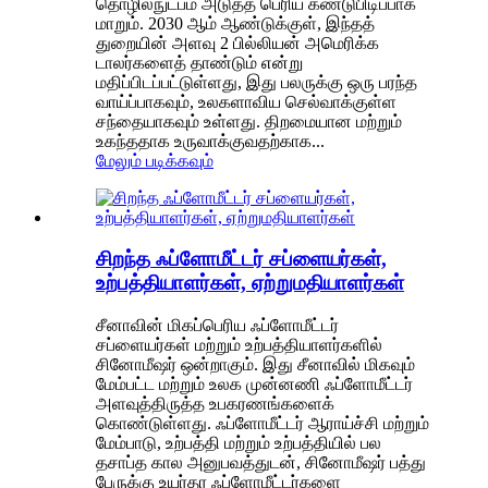
தொழில்நுட்பம் அடுத்த பெரிய கண்டுபிடிப்பாக
மாறும். 2030 ஆம் ஆண்டுக்குள், இந்தத்
துறையின் அளவு 2 பில்லியன் அமெரிக்க
டாலர்களைத் தாண்டும் என்று
மதிப்பிடப்பட்டுள்ளது, இது பலருக்கு ஒரு பரந்த
வாய்ப்பாகவும், உலகளாவிய செல்வாக்குள்ள
சந்தையாகவும் உள்ளது. திறமையான மற்றும்
உகந்ததாக உருவாக்குவதற்காக...
மேலும் படிக்கவும்
சிறந்த ஃப்ளோமீட்டர் சப்ளையர்கள்,
உற்பத்தியாளர்கள், ஏற்றுமதியாளர்கள்
சீனாவின் மிகப்பெரிய ஃப்ளோமீட்டர்
சப்ளையர்கள் மற்றும் உற்பத்தியாளர்களில்
சினோமீஷர் ஒன்றாகும். இது சீனாவில் மிகவும்
மேம்பட்ட மற்றும் உலக முன்னணி ஃப்ளோமீட்டர்
அளவுத்திருத்த உபகரணங்களைக்
கொண்டுள்ளது. ஃப்ளோமீட்டர் ஆராய்ச்சி மற்றும்
மேம்பாடு, உற்பத்தி மற்றும் உற்பத்தியில் பல
தசாப்த கால அனுபவத்துடன், சினோமீஷர் பத்து
பேருக்கு உயர்தர ஃப்ளோமீட்டர்களை