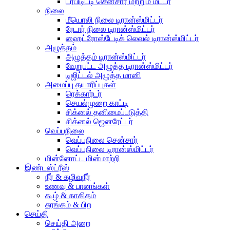
டர்பிடிட்டி சென்சார் மற்றும் மீட்டர்
நிலை
மீயொலி நிலை டிரான்ஸ்மிட்டர்
ரேடார் நிலை டிரான்ஸ்மிட்டர்
ஹைட்ரோஸ்டேடிக் லெவல் டிரான்ஸ்மிட்டர்
அழுத்தம்
அழுத்தம் டிரான்ஸ்மிட்டர்
வேறுபட்ட அழுத்த டிரான்ஸ்மிட்டர்
டிஜிட்டல் அழுத்த மானி
அமைப்பு தயாரிப்புகள்
ரெக்கார்டர்
செயல்முறை காட்டி
சிக்னல் தனிமைப்படுத்தி
சிக்னல் ஜெனரேட்டர்
வெப்பநிலை
வெப்பநிலை சென்சார்
வெப்பநிலை டிரான்ஸ்மிட்டர்
மின்னோட்ட மின்மாற்றி
இண்டஸ்ட்ரீஸ்
நீர் & கழிவுநீர்
உணவு & பானங்கள்
கூழ் & காகிதம்
சுரங்கம் & பிற
செய்தி
செய்தி அறை