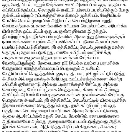
ஒரு வேதியியல் மற்றும் சேர்க்கை ஊசி அமைப்பின் ஒரு பகுதியாக
கட்டுப்படுத்தப்பட்ட தொகுதி அளவீட்டு பம்பைப் பயன்படுத்தும் போது
துல்லியம் மற்றும் நம்பகத்தன்மை மிகவும் முக்கியம். வேதியியல்
டோசிங் செயல்முறையின் அதிகபட்ச செயல்திறனை உறுதி
செய்வதற்காக உபகரணங்களின் சரியான செயல்பாட்டை சரிபார்க்க
மின்காந்த ஓட்ட மீட்டர் ஒரு பயனுள்ள தீர்வாக இருக்கும்.
நீர் மற்றும் கழிவு நீர் செயல்பாடுகளின் அனைத்து நிலைகளுக்கும்
ரசாயனங்களை வழங்க அர்ப்பணிக்கப்பட்ட தீவன அமைப்புகள்
பயன்படுத்தப்படுகின்றன. நீர் சுத்திகரிப்பு செயல்முறைக்கு உகந்த
தொகுப்பு தேவைப்படுகிறது, எனவே உயிரியல் வளர்ச்சிக்கு
சாதகமான சூழலை நிறுவ ரசாயனங்கள் சேர்க்கப்பட
வேண்டியிருக்கும். தேவையான pH இயக்க வரம்பை பராமரிக்க
போதுமான காரத்தன்மையைப் பெறுவதும் அவசியம்.
வேதியியல் உட்செலுத்தலின் ஒரு பகுதியாக, pH ஐக் கட்டுப்படுத்த
அமிலம் அல்லது காஸ்டிக் சேர்ப்பது, ஊட்டச்சத்துக்களை அகற்ற
ஃபெரிக் குளோரைடு அல்லது படிகாரத்தைச் சேர்ப்பது அல்லது
செயல்முறை மேம்பாட்டிற்காக மெத்தனால், கிளைசின் அல்லது
அசிட்டிக் அமிலம் போன்ற துணை கார்பன் மூலங்களைச் சேர்ப்பது
பொதுவாக அவசியம். நீர் சுத்திகரிப்பு செயல்பாட்டில் விலையுயர்ந்த
இரசாயனங்களை செலுத்தும்போது, ​​தரக் கட்டுப்பாட்டின் ஒரு
பகுதியாக செயல்முறையில் சரியான அளவு சேர்க்கப்படுவதை
ஆலை ஆபரேட்டர்கள் உறுதி செய்ய வேண்டும். ரசாயனங்களை
அதிகமாகவோ அல்லது குறைவாகவோ பயன்படுத்துவது அதிக
இயக்க செலவுகள், அதிகரித்த அரிப்பு விகிதங்கள், அடிக்கடி
உபகரணங்கள் பராமரிப்பு மற்றும் பிற பாதகமான விளைவுகளுக்கு