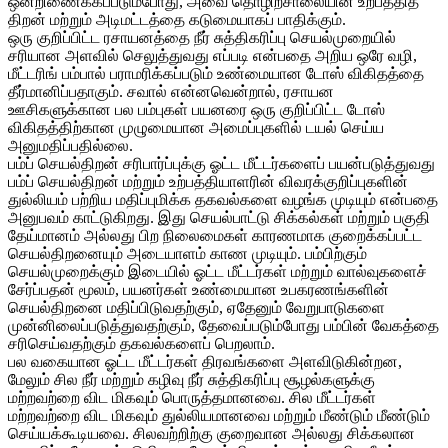
ஒன்றிணைக்கப்படும்போது, ​​அவை தொழிற்சாலையின் உற்பத்தித்
திறன் மற்றும் அடிமட்டத்தை கடுமையாகப் பாதிக்கும்.
ஒரு குறிப்பிட்ட ரசாயனத்தை நீர் சுத்திகரிப்பு செயல்முறையில்
சரியான அளவில் செலுத்துவது எப்படி என்பதை அறிய ஒரே வழி,
மீட்டரிங் பம்பால் பராமரிக்கப்படும் உண்மையான டோஸ் விகிதத்தை
தீர்மானிப்பதாகும். சவால் என்னவென்றால், ரசாயன
ஊசிகளுக்கான பல பம்புகள் பயனரை ஒரு குறிப்பிட்ட டோஸ்
விகிதத்திற்கான முழுமையான அமைப்புகளில் டயல் செய்ய
அனுமதிப்பதில்லை.
பம்ப் செயல்திறன் சரிபார்ப்புக்கு ஓட்ட மீட்டர்களைப் பயன்படுத்துவது
பம்ப் செயல்திறன் மற்றும் உற்பத்தியாளரின் விவரக்குறிப்புகளின்
துல்லியம் பற்றிய மதிப்புமிக்க தகவல்களை வழங்க முடியும் என்பதை
அனுபவம் காட்டுகிறது. இது செயல்பாட்டு சிக்கல்கள் மற்றும் பகுதி
தேய்மானம் அல்லது பிற நிலைமைகள் காரணமாக குறைக்கப்பட்ட
செயல்திறனையும் அடையாளம் காண முடியும். பம்பிற்கும்
செயல்முறைக்கும் இடையில் ஓட்ட மீட்டர்கள் மற்றும் வால்வுகளைச்
சேர்ப்பதன் மூலம், பயனர்கள் உண்மையான உபகரணங்களின்
செயல்திறனை மதிப்பிடுவதற்கும், ஏதேனும் வேறுபாடுகளை
முன்னிலைப்படுத்துவதற்கும், தேவைப்படும்போது பம்பின் வேகத்தை
சரிசெய்வதற்கும் தகவல்களைப் பெறலாம்.
பல வகையான ஓட்ட மீட்டர்கள் திரவங்களை அளவிடுகின்றன,
மேலும் சில நீர் மற்றும் கழிவு நீர் சுத்திகரிப்பு சூழல்களுக்கு
மற்றவற்றை விட மிகவும் பொருத்தமானவை. சில மீட்டர்கள்
மற்றவற்றை விட மிகவும் துல்லியமானவை மற்றும் மீண்டும் மீண்டும்
செய்யக்கூடியவை. சிலவற்றிற்கு குறைவான அல்லது சிக்கலான