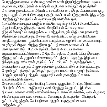
பொருத்தமானவை என்பதை உண்மைகள் நிரூபித்துள்ளன. அவை
ஆலை ஆபரேட்டர்கள் அவற்றின் வழியாக செல்லும் திரவத்தின்
அளவை துல்லியமாக அளவிட உதவுகின்றன. இந்த மீட்டர்களை ஒரு
மூடிய-லூப் அமைப்பின் ஒரு பகுதியாகப் பயன்படுத்தலாம், இது எந்த
நேரத்திலும் வேதியியல் அளவை தீர்மானிக்க ஒரு
நிரல்படுத்தக்கூடிய லாஜிக் கன்ட்ரோலருக்கு (PLC) வெளியீட்டை
அனுப்புகிறது. இந்தத் தகவல் வேதியியல் செலவுகளை
நிர்வகிக்கவும் பொருந்தக்கூடிய சுற்றுச்சூழல் விதிமுறைகளைத்
தீர்க்கவும் உதவுகிறது. அவை நீர் சுத்திகரிப்பு மற்றும் விநியோக
வசதிகளுக்கான முக்கியமான வாழ்க்கை சுழற்சி நன்மைகளையும்
வழங்குகின்றன. சிறந்த திரவ ஓட்ட நிலைமைகளை விடக்
குறைவான கீழ் +0.25% துல்லியத்தை அடைய அவை
வடிவமைக்கப்பட்டுள்ளன. அதே நேரத்தில், ஆக்கிரமிப்பு இல்லாத,
திறந்த ஓட்டக் குழாய் உள்ளமைவு கிட்டத்தட்ட அழுத்த இழப்பை
நீக்குகிறது. சரியாகக் குறிப்பிடப்பட்டால், மீட்டர் பாகுத்தன்மை,
வெப்பநிலை மற்றும் அழுத்தத்தால் ஒப்பீட்டளவில் பாதிக்கப்படாது,
மேலும் ஓட்டத்தைத் தடுக்கும் நகரும் பாகங்கள் எதுவும் இல்லை,
மேலும் பராமரிப்பு மற்றும் பழுதுபார்ப்புகள் குறைந்தபட்சமாக
வைக்கப்படுகின்றன.
தேவைப்படும் நீர் சுத்திகரிப்பு நிலைய சூழலில், சிறந்த அளவிலான
மீட்டரிங் பம்ப் கூட எதிர்பார்ப்புகளிலிருந்து வேறுபட்ட இயக்க
நிலைமைகளை எதிர்கொள்ளக்கூடும். காலப்போக்கில், செயல்முறை
சரிசெய்தல்கள் பம்ப் கையாள வேண்டிய திரவத்தின் அடர்த்தி,
ஓட்டம், அழுத்தம், வெப்பநிலை மற்றும் பாகுத்தன்மையை
மாற்றக்கூடும்.