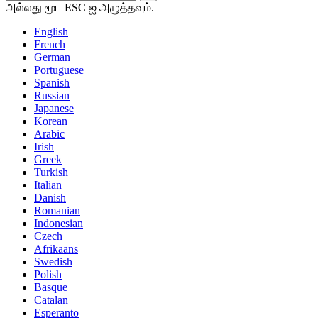
அல்லது மூட ESC ஐ அழுத்தவும்.
English
French
German
Portuguese
Spanish
Russian
Japanese
Korean
Arabic
Irish
Greek
Turkish
Italian
Danish
Romanian
Indonesian
Czech
Afrikaans
Swedish
Polish
Basque
Catalan
Esperanto