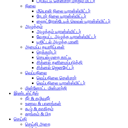
டர்பிடிட்டி சென்சார் மற்றும் மீட்டர்
நிலை
மீயொலி நிலை டிரான்ஸ்மிட்டர்
ரேடார் நிலை டிரான்ஸ்மிட்டர்
ஹைட்ரோஸ்டேடிக் லெவல் டிரான்ஸ்மிட்டர்
அழுத்தம்
அழுத்தம் டிரான்ஸ்மிட்டர்
வேறுபட்ட அழுத்த டிரான்ஸ்மிட்டர்
டிஜிட்டல் அழுத்த மானி
அமைப்பு தயாரிப்புகள்
ரெக்கார்டர்
செயல்முறை காட்டி
சிக்னல் தனிமைப்படுத்தி
சிக்னல் ஜெனரேட்டர்
வெப்பநிலை
வெப்பநிலை சென்சார்
வெப்பநிலை டிரான்ஸ்மிட்டர்
மின்னோட்ட மின்மாற்றி
இண்டஸ்ட்ரீஸ்
நீர் & கழிவுநீர்
உணவு & பானங்கள்
கூழ் & காகிதம்
சுரங்கம் & பிற
செய்தி
செய்தி அறை