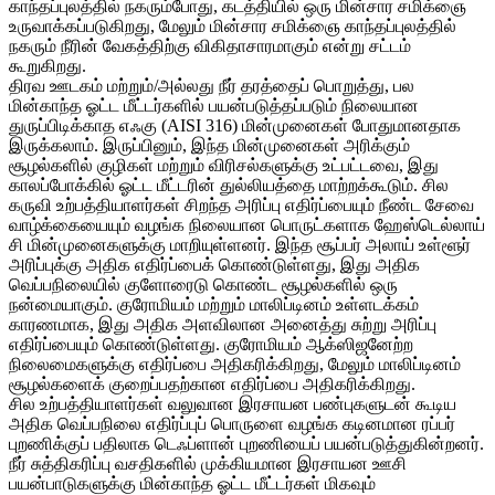
காந்தப்புலத்தில் நகரும்போது, ​​கடத்தியில் ஒரு மின்சார சமிக்ஞை
உருவாக்கப்படுகிறது, மேலும் மின்சார சமிக்ஞை காந்தப்புலத்தில்
நகரும் நீரின் வேகத்திற்கு விகிதாசாரமாகும் என்று சட்டம்
கூறுகிறது.
திரவ ஊடகம் மற்றும்/அல்லது நீர் தரத்தைப் பொறுத்து, பல
மின்காந்த ஓட்ட மீட்டர்களில் பயன்படுத்தப்படும் நிலையான
துருப்பிடிக்காத எஃகு (AISI 316) மின்முனைகள் போதுமானதாக
இருக்கலாம். இருப்பினும், இந்த மின்முனைகள் அரிக்கும்
சூழல்களில் குழிகள் மற்றும் விரிசல்களுக்கு உட்பட்டவை, இது
காலப்போக்கில் ஓட்ட மீட்டரின் துல்லியத்தை மாற்றக்கூடும். சில
கருவி உற்பத்தியாளர்கள் சிறந்த அரிப்பு எதிர்ப்பையும் நீண்ட சேவை
வாழ்க்கையையும் வழங்க நிலையான பொருட்களாக ஹேஸ்டெல்லாய்
சி மின்முனைகளுக்கு மாறியுள்ளனர். இந்த சூப்பர் அலாய் உள்ளூர்
அரிப்புக்கு அதிக எதிர்ப்பைக் கொண்டுள்ளது, இது அதிக
வெப்பநிலையில் குளோரைடு கொண்ட சூழல்களில் ஒரு
நன்மையாகும். குரோமியம் மற்றும் மாலிப்டினம் உள்ளடக்கம்
காரணமாக, இது அதிக அளவிலான அனைத்து சுற்று அரிப்பு
எதிர்ப்பையும் கொண்டுள்ளது. குரோமியம் ஆக்ஸிஜனேற்ற
நிலைமைகளுக்கு எதிர்ப்பை அதிகரிக்கிறது, மேலும் மாலிப்டினம்
சூழல்களைக் குறைப்பதற்கான எதிர்ப்பை அதிகரிக்கிறது.
சில உற்பத்தியாளர்கள் வலுவான இரசாயன பண்புகளுடன் கூடிய
அதிக வெப்பநிலை எதிர்ப்புப் பொருளை வழங்க கடினமான ரப்பர்
புறணிக்குப் பதிலாக டெஃப்ளான் புறணியைப் பயன்படுத்துகின்றனர்.
நீர் சுத்திகரிப்பு வசதிகளில் முக்கியமான இரசாயன ஊசி
பயன்பாடுகளுக்கு மின்காந்த ஓட்ட மீட்டர்கள் மிகவும்