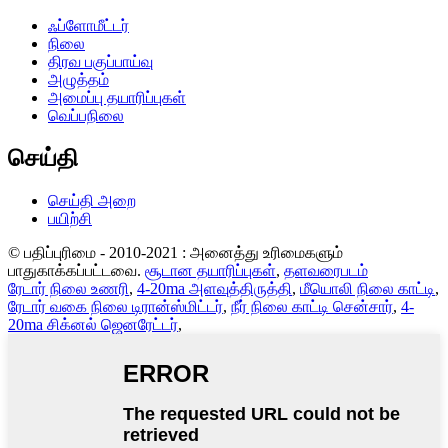
ஃப்ளோமீட்டர்
நிலை
திரவ பகுப்பாய்வு
அழுத்தம்
அமைப்பு தயாரிப்புகள்
வெப்பநிலை
செய்தி
செய்தி அறை
பயிற்சி
© பதிப்புரிமை - 2010-2021 : அனைத்து உரிமைகளும்
பாதுகாக்கப்பட்டவை.
சூடான தயாரிப்புகள்
,
தளவரைபடம்
ரேடார் நிலை உணரி
,
4-20ma அளவுத்திருத்தி
,
மீயொலி நிலை காட்டி
,
ரேடார் வகை நிலை டிரான்ஸ்மிட்டர்
,
நீர் நிலை காட்டி சென்சார்
,
4-
20ma சிக்னல் ஜெனரேட்டர்
,