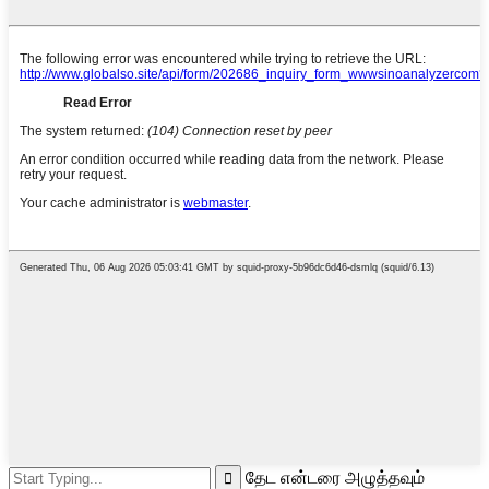
தேட என்டரை அழுத்தவும்