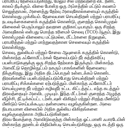
பராமரிப்பு தேவைப்படுகிறது, மேலும் சில மற்றவற்றை விட நீண்ட
காலம் நீடிக்கும். விலை போன்ற ஒரு அம்சத்தில் மட்டும் கவனம்
செலுத்தாமல், அனைத்து தேர்வு அளவுகோல்களையும் கருத்தில்
கொள்வது முக்கியம். தேவையான செயல்திறன் மற்றும் பராமரிப்பு
நடவடிக்கைகளைக் கருத்தில் கொண்டு, குறைந்த கொள்முதல்
விலைகள் பெரும்பாலும் தவறான குறிகாட்டியாகும். ஒரு சிறந்த
அளவுகோல் என்பது மொத்த உரிமைச் செலவு (TCO) ஆகும், இது
கொள்முதல் விலையை மட்டுமல்ல, மீட்டர்களை நிறுவுதல்,
பராமரித்தல் மற்றும் மாற்றுவதற்கான செலவையும் கருத்தில்
கொள்கிறது.
செலவு, துல்லியம் மற்றும் சேவை ஆயுளைக் கருத்தில் கொண்டு,
மின்காந்த ஃப்ளோமீட்டர்கள் தேவைப்படும் நீர் சுத்திகரிப்பு
பயன்பாடுகளுக்கு ஒரு சிறந்த தேர்வாக இருக்கும். மின்காந்த
அளவீட்டு தொழில்நுட்பம் நகரும் பாகங்களின் தேவையை
நீக்குகிறது, இது அதிக திடப்பொருள் உள்ளடக்கம் கொண்ட
திரவங்களில் பயன்படுத்தப்படும்போது செயல்திறன் மற்றும்
பராமரிப்பு சிக்கல்களை ஏற்படுத்தும். மின்காந்த ஃப்ளோமீட்டர்
செயல்முறை நீர் மற்றும் கழிவுநீர் உட்பட கிட்டத்தட்ட எந்த கடத்தும்
திரவத்தையும் அளவிட முடியும். இந்த மீட்டர்கள் குறைந்த அழுத்த
வீழ்ச்சி, நீட்டிக்கப்பட்ட டர்ன்டவுன் விகிதம் மற்றும் சிறந்த மீண்டும்
மீண்டும் செய்யக்கூடிய தன்மையை வழங்குகின்றன. அவை
நியாயமான விலையில் அதிக துல்லிய விகிதங்களை
வழங்குவதற்காக அறியப்படுகின்றன.
திரவ வேகத்தை அளவிடுவதற்கு மின்காந்த ஓட்டமானி ஃபாரடேயின்
மின்காந்த தூண்டல் விதியின்படி செயல்படுகிறது. ஒரு கடத்தி ஒரு