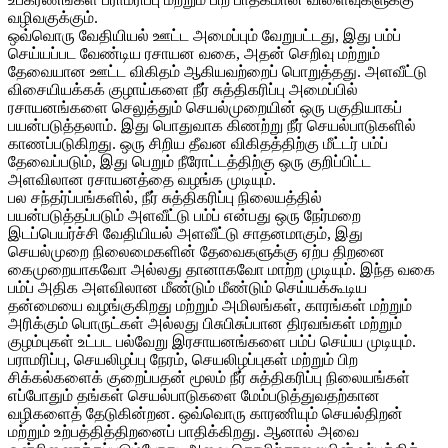
வழிவகுக்கும்.
ஒவ்வொரு வேதியியல் ஊட்ட அமைப்பும் வேறுபட்டது, இது பம்ப்
செய்யப்பட வேண்டிய ரசாயன வகை, அதன் செறிவு மற்றும்
தேவையான ஊட்ட விகிதம் ஆகியவற்றைப் பொறுத்தது. அளவீட்டு
விசையியக்கக் குழாய்களை நீர் சுத்திகரிப்பு அமைப்பில்
ரசாயனங்களை செலுத்தும் செயல்முறையின் ஒரு பகுதியாகப்
பயன்படுத்தலாம். இது பொதுவாக கிணற்று நீர் செயல்பாடுகளில்
காணப்படுகிறது. ஒரு சிறிய தீவன விகிதத்திற்கு மீட்டர் பம்ப்
தேவைப்படும், இது பெறும் நீரோட்டத்திற்கு ஒரு குறிப்பிட்ட
அளவிலான ரசாயனத்தை வழங்க முடியும்.
பல சந்தர்ப்பங்களில், நீர் சுத்திகரிப்பு நிலையத்தில்
பயன்படுத்தப்படும் அளவீட்டு பம்ப் என்பது ஒரு நேர்மறை
இடப்பெயர்ச்சி வேதியியல் அளவீட்டு சாதனமாகும், இது
செயல்முறை நிலைமைகளின் தேவைகளுக்கு ஏற்ப திறனை
கைமுறையாகவோ அல்லது தானாகவோ மாற்ற முடியும். இந்த வகை
பம்ப் அதிக அளவிலான மீண்டும் மீண்டும் செய்யக்கூடிய
தன்மையை வழங்குகிறது மற்றும் அமிலங்கள், காரங்கள் மற்றும்
அரிக்கும் பொருட்கள் அல்லது பிசுபிசுப்பான திரவங்கள் மற்றும்
குழம்புகள் உட்பட பல்வேறு இரசாயனங்களை பம்ப் செய்ய முடியும்.
பராமரிப்பு, செயலிழப்பு நேரம், செயலிழப்புகள் மற்றும் பிற
சிக்கல்களைக் குறைப்பதன் மூலம் நீர் சுத்திகரிப்பு நிலையங்கள்
எப்போதும் தங்கள் செயல்பாடுகளை மேம்படுத்துவதற்கான
வழிகளைத் தேடுகின்றன. ஒவ்வொரு காரணியும் செயல்திறன்
மற்றும் உற்பத்தித்திறனைப் பாதிக்கிறது. ஆனால் அவை