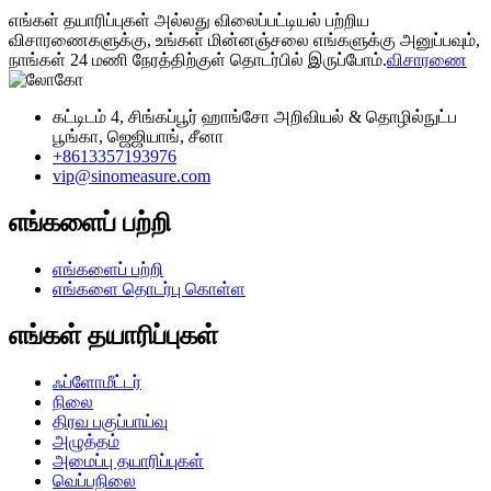
எங்கள் தயாரிப்புகள் அல்லது விலைப்பட்டியல் பற்றிய
விசாரணைகளுக்கு, உங்கள் மின்னஞ்சலை எங்களுக்கு அனுப்பவும்,
நாங்கள் 24 மணி நேரத்திற்குள் தொடர்பில் இருப்போம்.
விசாரணை
கட்டிடம் 4, சிங்கப்பூர் ஹாங்சோ அறிவியல் & தொழில்நுட்ப
பூங்கா, ஜெஜியாங், சீனா
+8613357193976
vip@sinomeasure.com
எங்களைப் பற்றி
எங்களைப் பற்றி
எங்களை தொடர்பு கொள்ள
எங்கள் தயாரிப்புகள்
ஃப்ளோமீட்டர்
நிலை
திரவ பகுப்பாய்வு
அழுத்தம்
அமைப்பு தயாரிப்புகள்
வெப்பநிலை