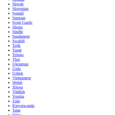
Slovak
Slovenian
Somali
Samoan
Scots Gaelic
Shona
Sindhi
Sundanese
Swahili
Tajik
Tamil
Telugu
Thai
Ukrainian
Urdu
Uzbek
Vietnamese
Welsh
Xhosa
Yiddish
Yoruba
Zulu
Kinyarwanda
Tatar
Oriya