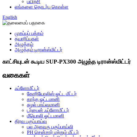
பயிற்சி
எங்களை தொடர்பு கொள்ள
English
முகப்புப் பக்கம்
தயாரிப்புகள்
அழுத்தம்
அழுத்தம் டிரான்ஸ்மிட்டர்
காட்சியுடன் கூடிய SUP-PX300 அழுத்த டிரான்ஸ்மிட்டர்
வகைகள்
ஃப்ளோமீட்டர்
கோரியோலிஸ் ஓட்ட மீட்டர்
காந்த ஓட்டமானி
சுழல் பாய்வுமானி
டர்பைன் ஃப்ளோமீட்டர்
மீயொலி ஓட்டமானி
திரவ பகுப்பாய்வு
பல அளவுரு பகுப்பாய்வி
PH சென்சார் மற்றும் மீட்டர்