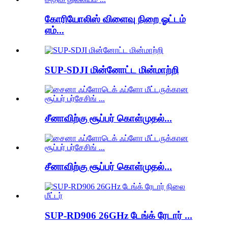
கோரியோலிஸ் விளைவு நிறை ஓட்டம்
எம்...
SUP-SDJI மின்னோட்ட மின்மாற்றி
சீனாவிற்கு சூப்பர் கொள்முதல்...
சீனாவிற்கு சூப்பர் கொள்முதல்...
SUP-RD906 26GHz டேங்க் ரேடார் ...