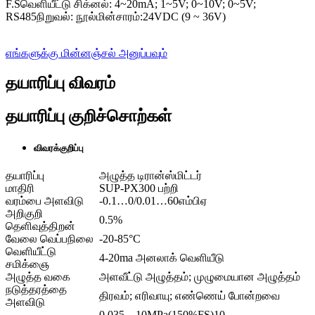
F.Sவெளியீட்டு சிக்னல்: 4~20mA; 1~5V; 0~10V; 0~5V;
RS485நிறுவல்: நூல்மின்சாரம்:24VDC (9 ~ 36V)
எங்களுக்கு மின்னஞ்சல் அனுப்பவும்
தயாரிப்பு விவரம்
தயாரிப்பு குறிச்சொற்கள்
விவரக்குறிப்பு
தயாரிப்பு
அழுத்த டிரான்ஸ்மிட்டர்
மாதிரி
SUP-PX300 பற்றி
வரம்பை அளவிடு
-0.1…0/0.01…60எம்பிஏ
அறிகுறி
0.5%
தெளிவுத்திறன்
வேலை வெப்பநிலை
-20-85°C
வெளியீட்டு
4-20ma அனலாக் வெளியீடு
சமிக்ஞை
அழுத்த வகை
அளவீட்டு அழுத்தம்; முழுமையான அழுத்தம்
நடுத்தரத்தை
திரவம்; எரிவாயு; எண்ணெய் போன்றவை
அளவிடு
0.035…10MPa(150%FS)10…