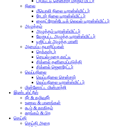
டர்பிடிட்டி சென்சார் மற்றும் மீட்டர்
நிலை
மீயொலி நிலை டிரான்ஸ்மிட்டர்
ரேடார் நிலை டிரான்ஸ்மிட்டர்
ஹைட்ரோஸ்டேடிக் லெவல் டிரான்ஸ்மிட்டர்
அழுத்தம்
அழுத்தம் டிரான்ஸ்மிட்டர்
வேறுபட்ட அழுத்த டிரான்ஸ்மிட்டர்
டிஜிட்டல் அழுத்த மானி
அமைப்பு தயாரிப்புகள்
ரெக்கார்டர்
செயல்முறை காட்டி
சிக்னல் தனிமைப்படுத்தி
சிக்னல் ஜெனரேட்டர்
வெப்பநிலை
வெப்பநிலை சென்சார்
வெப்பநிலை டிரான்ஸ்மிட்டர்
மின்னோட்ட மின்மாற்றி
இண்டஸ்ட்ரீஸ்
நீர் & கழிவுநீர்
உணவு & பானங்கள்
கூழ் & காகிதம்
சுரங்கம் & பிற
செய்தி
செய்தி அறை