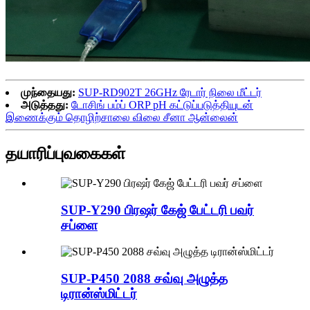
முந்தையது:
SUP-RD902T 26GHz ரேடார் நிலை மீட்டர்
அடுத்தது:
டோசிங் பம்ப் ORP pH கட்டுப்படுத்தியுடன்
இணைக்கும் தொழிற்சாலை விலை சீனா ஆன்லைன்
தயாரிப்பு
வகைகள்
SUP-Y290 பிரஷர் கேஜ் பேட்டரி பவர்
சப்ளை
SUP-P450 2088 சவ்வு அழுத்த
டிரான்ஸ்மிட்டர்