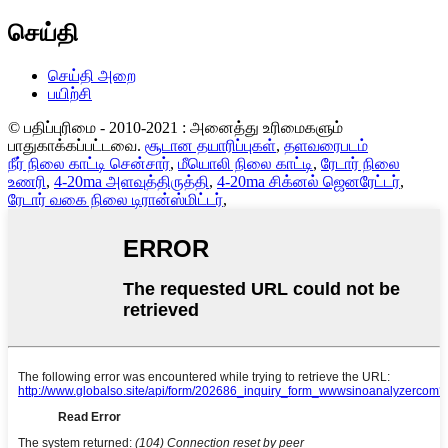
செய்தி
செய்தி அறை
பயிற்சி
© பதிப்புரிமை - 2010-2021 : அனைத்து உரிமைகளும்
பாதுகாக்கப்பட்டவை.
சூடான தயாரிப்புகள்
,
தளவரைபடம்
நீர் நிலை காட்டி சென்சார்
,
மீயொலி நிலை காட்டி
,
ரேடார் நிலை
உணரி
,
4-20ma அளவுத்திருத்தி
,
4-20ma சிக்னல் ஜெனரேட்டர்
,
ரேடார் வகை நிலை டிரான்ஸ்மிட்டர்
,