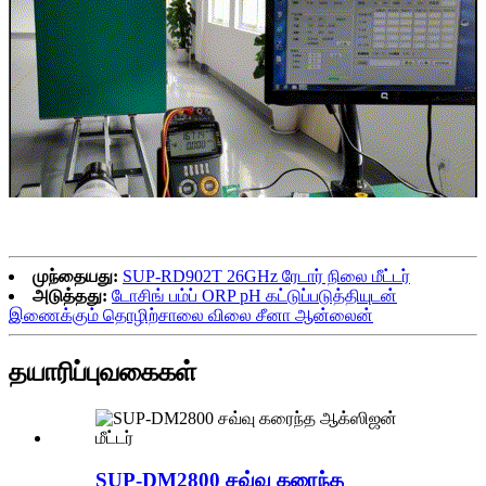
முந்தையது:
SUP-RD902T 26GHz ரேடார் நிலை மீட்டர்
அடுத்தது:
டோசிங் பம்ப் ORP pH கட்டுப்படுத்தியுடன்
இணைக்கும் தொழிற்சாலை விலை சீனா ஆன்லைன்
தயாரிப்பு
வகைகள்
SUP-DM2800 சவ்வு கரைந்த