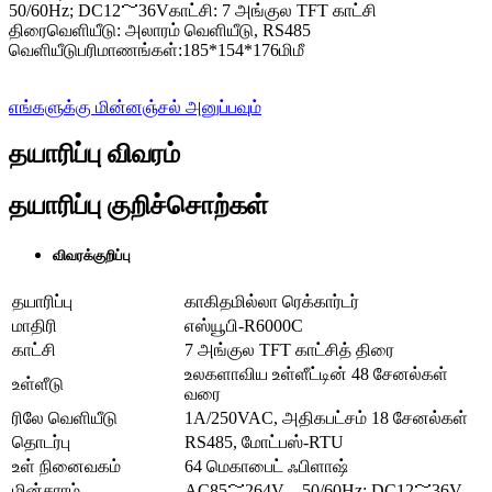
50/60Hz; DC12～36Vகாட்சி: 7 அங்குல TFT காட்சி
திரைவெளியீடு: அலாரம் வெளியீடு, RS485
வெளியீடுபரிமாணங்கள்:185*154*176மிமீ
எங்களுக்கு மின்னஞ்சல் அனுப்பவும்
தயாரிப்பு விவரம்
தயாரிப்பு குறிச்சொற்கள்
விவரக்குறிப்பு
தயாரிப்பு
காகிதமில்லா ரெக்கார்டர்
மாதிரி
எஸ்யூபி-R6000C
காட்சி
7 அங்குல TFT காட்சித் திரை
உலகளாவிய உள்ளீட்டின் 48 சேனல்கள்
உள்ளீடு
வரை
ரிலே வெளியீடு
1A/250VAC, அதிகபட்சம் 18 சேனல்கள்
தொடர்பு
RS485, மோட்பஸ்-RTU
உள் நினைவகம்
64 மெகாபைட் ஃபிளாஷ்
மின்சாரம்
AC85～264V，50/60Hz; DC12～36V