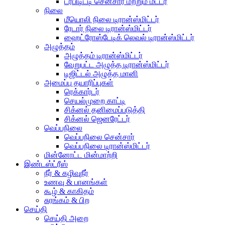
டர்பிடிட்டி சென்சார் மற்றும் மீட்டர்
நிலை
மீயொலி நிலை டிரான்ஸ்மிட்டர்
ரேடார் நிலை டிரான்ஸ்மிட்டர்
ஹைட்ரோஸ்டேடிக் லெவல் டிரான்ஸ்மிட்டர்
அழுத்தம்
அழுத்தம் டிரான்ஸ்மிட்டர்
வேறுபட்ட அழுத்த டிரான்ஸ்மிட்டர்
டிஜிட்டல் அழுத்த மானி
அமைப்பு தயாரிப்புகள்
ரெக்கார்டர்
செயல்முறை காட்டி
சிக்னல் தனிமைப்படுத்தி
சிக்னல் ஜெனரேட்டர்
வெப்பநிலை
வெப்பநிலை சென்சார்
வெப்பநிலை டிரான்ஸ்மிட்டர்
மின்னோட்ட மின்மாற்றி
இண்டஸ்ட்ரீஸ்
நீர் & கழிவுநீர்
உணவு & பானங்கள்
கூழ் & காகிதம்
சுரங்கம் & பிற
செய்தி
செய்தி அறை