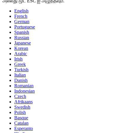
அல்லது மூட ESC ஐ அழுத்தவும்.
English
French
German
Portuguese
Spanish
Russian
Japanese
Korean
Arabic
Irish
Greek
Turkish
Italian
Danish
Romanian
Indonesian
Czech
Afrikaans
Swedish
Polish
Basque
Catalan
Esperanto