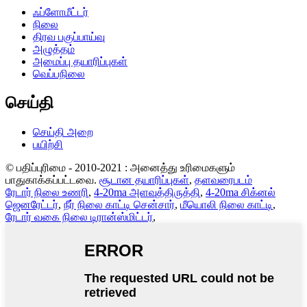
ஃப்ளோமீட்டர்
நிலை
திரவ பகுப்பாய்வு
அழுத்தம்
அமைப்பு தயாரிப்புகள்
வெப்பநிலை
செய்தி
செய்தி அறை
பயிற்சி
© பதிப்புரிமை - 2010-2021 : அனைத்து உரிமைகளும்
பாதுகாக்கப்பட்டவை.
சூடான தயாரிப்புகள்
,
தளவரைபடம்
ரேடார் நிலை உணரி
,
4-20ma அளவுத்திருத்தி
,
4-20ma சிக்னல்
ஜெனரேட்டர்
,
நீர் நிலை காட்டி சென்சார்
,
மீயொலி நிலை காட்டி
,
ரேடார் வகை நிலை டிரான்ஸ்மிட்டர்
,