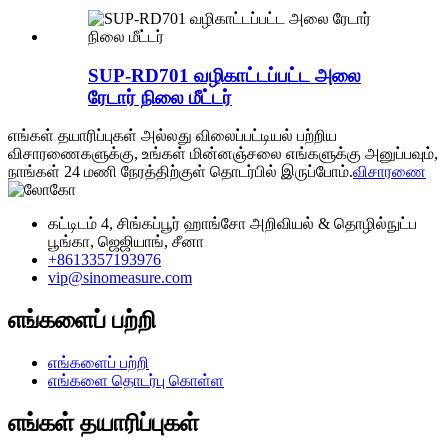
SUP-RD701 வழிகாட்டப்பட்ட அலை
ரேடார் நிலை மீட்டர்
எங்கள் தயாரிப்புகள் அல்லது விலைப்பட்டியல் பற்றிய
விசாரணைகளுக்கு, உங்கள் மின்னஞ்சலை எங்களுக்கு அனுப்பவும்,
நாங்கள் 24 மணி நேரத்திற்குள் தொடர்பில் இருப்போம்.
விசாரணை
கட்டிடம் 4, சிங்கப்பூர் ஹாங்சோ அறிவியல் & தொழில்நுட்ப
பூங்கா, ஜெஜியாங், சீனா
+8613357193976
vip@sinomeasure.com
எங்களைப் பற்றி
எங்களைப் பற்றி
எங்களை தொடர்பு கொள்ள
எங்கள் தயாரிப்புகள்