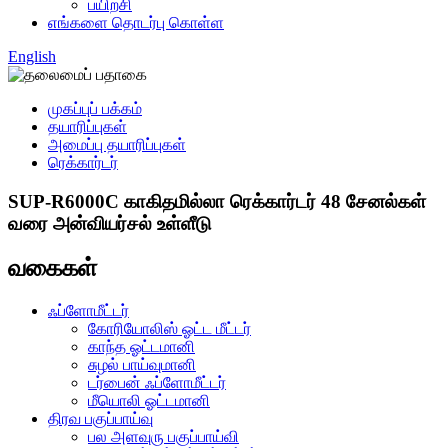
பயிற்சி
எங்களை தொடர்பு கொள்ள
English
முகப்புப் பக்கம்
தயாரிப்புகள்
அமைப்பு தயாரிப்புகள்
ரெக்கார்டர்
SUP-R6000C காகிதமில்லா ரெக்கார்டர் 48 சேனல்கள்
வரை அன்வியர்சல் உள்ளீடு
வகைகள்
ஃப்ளோமீட்டர்
கோரியோலிஸ் ஓட்ட மீட்டர்
காந்த ஓட்டமானி
சுழல் பாய்வுமானி
டர்பைன் ஃப்ளோமீட்டர்
மீயொலி ஓட்டமானி
திரவ பகுப்பாய்வு
பல அளவுரு பகுப்பாய்வி