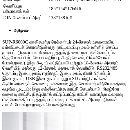
வெளிப்புற
185*154*176மிமீ
பரிமாணங்கள்
DIN பேனல் கட்அவுட்
138*138மிமீ
அறிமுகம்
SUP-R6000C காகிதமற்ற ரெக்கார்டர் 24-சேனல் உலகளாவிய
உள்ளீட்டைக் கொண்டுள்ளது (கட்டமைப்பு மூலம் உள்ளீடு செய்ய
முடியும்: நிலையான மின்னழுத்தம், நிலையான மின்னோட்டம்,
தெர்மோகப்பிள், வெப்ப எதிர்ப்பு, அதிர்வெண், மில்லிவோல்ட்
போன்றவை). இது 8-லூப் கட்டுப்பாடு மற்றும் 18-சேனல் அலாரம்
வெளியீடு அல்லது 12-சேனல் அனலாக் வெளியீடு, RS232/485
தொடர்பு இடைமுகம், ஈதர்நெட் இடைமுகம், மினி-பிரிண்டர்
இடைமுகம், USB இடைமுகம் மற்றும் SD கார்டு சாக்கெட்
ஆகியவற்றைக் கொண்டிருக்கலாம்; இது சென்சார் விநியோகத்தை
வழங்க முடியும்; இது சக்திவாய்ந்த காட்சி செயல்பாடு, நிகழ்நேர
வளைவு காட்சி, நிகழ்நேரக் கட்டுப்பாட்டு காட்சி வரலாற்று வளைவு
பின்னோக்கிப் பார்த்தல், பார் வரைபடக் காட்சி, அலாரம் நிலைக்
காட்சி போன்றவற்றைக் கொண்டுள்ளது.