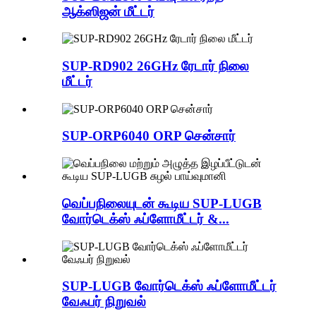
ஆக்ஸிஜன் மீட்டர்
SUP-RD902 26GHz ரேடார் நிலை
மீட்டர்
SUP-ORP6040 ORP சென்சார்
வெப்பநிலையுடன் கூடிய SUP-LUGB
வோர்டெக்ஸ் ஃப்ளோமீட்டர் &...
SUP-LUGB வோர்டெக்ஸ் ஃப்ளோமீட்டர்
வேஃபர் நிறுவல்