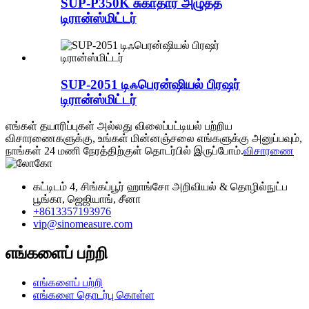
SUP-P350K சுகாதார அழுத்த
டிரான்ஸ்மிட்டர்
SUP-2051 டிஃபெரன்ஷியல் பிரஷர்
டிரான்ஸ்மிட்டர்
எங்கள் தயாரிப்புகள் அல்லது விலைப்பட்டியல் பற்றிய
விசாரணைகளுக்கு, உங்கள் மின்னஞ்சலை எங்களுக்கு அனுப்பவும்,
நாங்கள் 24 மணி நேரத்திற்குள் தொடர்பில் இருப்போம்.
விசாரணை
கட்டிடம் 4, சிங்கப்பூர் ஹாங்சோ அறிவியல் & தொழில்நுட்ப
பூங்கா, ஜெஜியாங், சீனா
+8613357193976
vip@sinomeasure.com
எங்களைப் பற்றி
எங்களைப் பற்றி
எங்களை தொடர்பு கொள்ள