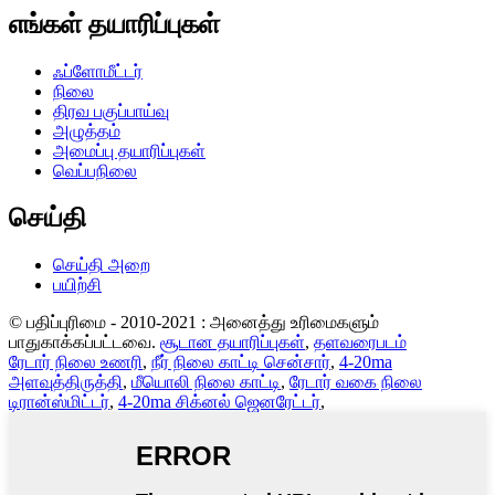
எங்கள் தயாரிப்புகள்
ஃப்ளோமீட்டர்
நிலை
திரவ பகுப்பாய்வு
அழுத்தம்
அமைப்பு தயாரிப்புகள்
வெப்பநிலை
செய்தி
செய்தி அறை
பயிற்சி
© பதிப்புரிமை - 2010-2021 : அனைத்து உரிமைகளும்
பாதுகாக்கப்பட்டவை.
சூடான தயாரிப்புகள்
,
தளவரைபடம்
ரேடார் நிலை உணரி
,
நீர் நிலை காட்டி சென்சார்
,
4-20ma
அளவுத்திருத்தி
,
மீயொலி நிலை காட்டி
,
ரேடார் வகை நிலை
டிரான்ஸ்மிட்டர்
,
4-20ma சிக்னல் ஜெனரேட்டர்
,