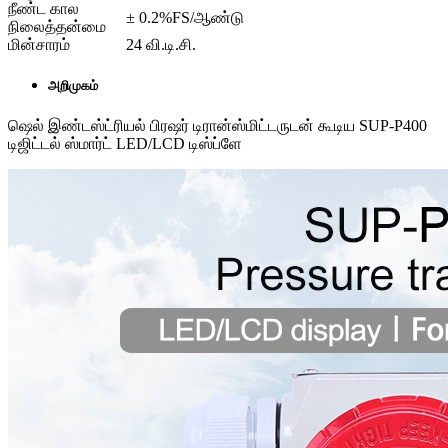
நீண்ட கால
± 0.2%FS/ஆண்டு
நிலைத்தன்மை
மின்சாரம்
24 வி.டி.சி.
அறிமுகம்
ஷெல் இண்டஸ்ட்ரியல் பிரஷர் டிரான்ஸ்மிட்டருடன் கூடிய SUP-P400
டிஜிட்டல் ஸ்மார்ட் LED/LCD டிஸ்ப்ளே