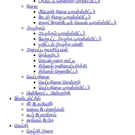
டர்பிடிட்டி சென்சார் மற்றும் மீட்டர்
நிலை
மீயொலி நிலை டிரான்ஸ்மிட்டர்
ரேடார் நிலை டிரான்ஸ்மிட்டர்
ஹைட்ரோஸ்டேடிக் லெவல் டிரான்ஸ்மிட்டர்
அழுத்தம்
அழுத்தம் டிரான்ஸ்மிட்டர்
வேறுபட்ட அழுத்த டிரான்ஸ்மிட்டர்
டிஜிட்டல் அழுத்த மானி
அமைப்பு தயாரிப்புகள்
ரெக்கார்டர்
செயல்முறை காட்டி
சிக்னல் தனிமைப்படுத்தி
சிக்னல் ஜெனரேட்டர்
வெப்பநிலை
வெப்பநிலை சென்சார்
வெப்பநிலை டிரான்ஸ்மிட்டர்
மின்னோட்ட மின்மாற்றி
இண்டஸ்ட்ரீஸ்
நீர் & கழிவுநீர்
உணவு & பானங்கள்
கூழ் & காகிதம்
சுரங்கம் & பிற
செய்தி
செய்தி அறை