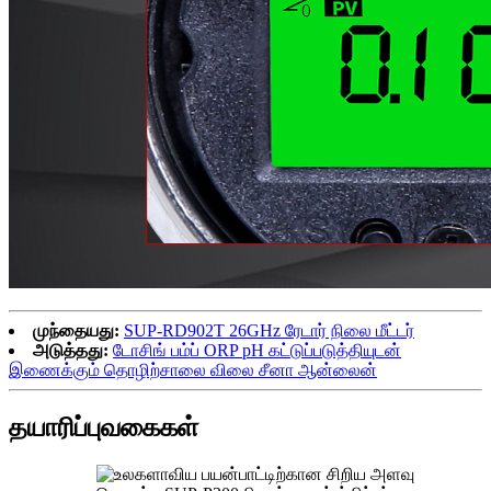
முந்தையது:
SUP-RD902T 26GHz ரேடார் நிலை மீட்டர்
அடுத்தது:
டோசிங் பம்ப் ORP pH கட்டுப்படுத்தியுடன்
இணைக்கும் தொழிற்சாலை விலை சீனா ஆன்லைன்
தயாரிப்பு
வகைகள்