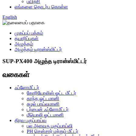
பயிற்சி
எங்களை தொடர்பு கொள்ள
English
முகப்புப் பக்கம்
தயாரிப்புகள்
அழுத்தம்
அழுத்தம் டிரான்ஸ்மிட்டர்
SUP-PX400 அழுத்த டிரான்ஸ்மிட்டர்
வகைகள்
ஃப்ளோமீட்டர்
கோரியோலிஸ் ஓட்ட மீட்டர்
காந்த ஓட்டமானி
சுழல் பாய்வுமானி
டர்பைன் ஃப்ளோமீட்டர்
மீயொலி ஓட்டமானி
திரவ பகுப்பாய்வு
பல அளவுரு பகுப்பாய்வி
PH சென்சார் மற்றும் மீட்டர்