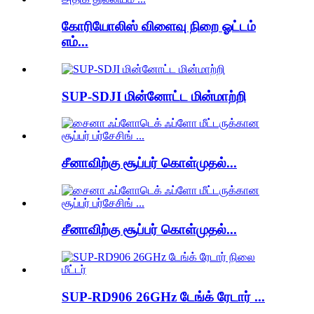
கோரியோலிஸ் விளைவு நிறை ஓட்டம்
எம்...
SUP-SDJI மின்னோட்ட மின்மாற்றி
சீனாவிற்கு சூப்பர் கொள்முதல்...
சீனாவிற்கு சூப்பர் கொள்முதல்...
SUP-RD906 26GHz டேங்க் ரேடார் ...