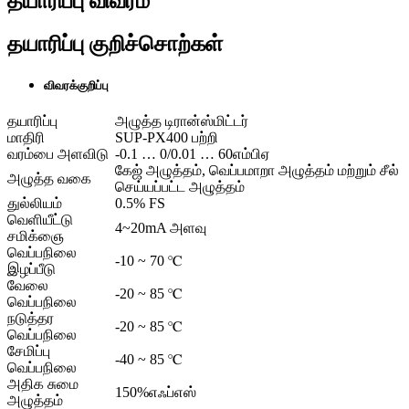
தயாரிப்பு விவரம்
தயாரிப்பு குறிச்சொற்கள்
விவரக்குறிப்பு
தயாரிப்பு
அழுத்த டிரான்ஸ்மிட்டர்
மாதிரி
SUP-PX400 பற்றி
வரம்பை அளவிடு
-0.1 … 0/0.01 … 60எம்பிஏ
கேஜ் அழுத்தம், வெப்பமாறா அழுத்தம் மற்றும் சீல்
அழுத்த வகை
செய்யப்பட்ட அழுத்தம்
துல்லியம்
0.5% FS
வெளியீட்டு
4~20mA அளவு
சமிக்ஞை
வெப்பநிலை
-10 ~ 70 ℃
இழப்பீடு
வேலை
-20 ~ 85 ℃
வெப்பநிலை
நடுத்தர
-20 ~ 85 ℃
வெப்பநிலை
சேமிப்பு
-40 ~ 85 ℃
வெப்பநிலை
அதிக சுமை
150%எஃப்எஸ்
அழுத்தம்